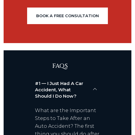
BOOK A FREE CONSULTATION
FAQS
#1 — I Just Had A Car
Accident, What
Should I Do Now?
What are the Important
Steps to Take After an
Auto Accident? The first
thing you should do after