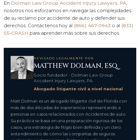
En
Dolman Law Group Accident Injury Lawyers, PA
,
nosotros nos esforzamos en navegar las complejidades
de su reclamo por accidente de auto y defender sus
derechos. Contáctenos hoy al
(866) 467-0943
o al
(833)
55-CRASH
para aprender más sobre sus derechos.
REVISADO LEGALMENTE POR
MATTHEW DOLMAN, ESQ.
Socio fundador • Dolman Law Group
Accident Injury Lawyers, PA
Abogado litigante civil a nivel nacional
Matt Dolman es un abogado litigante civil de Florida con
más de dos décadas de experiencia representando a
personas en casos relacionados con Accidentes de auto.
Su práctica se basa en una preparación rigurosa de los
casos, una estrategia de litigio bien definida y un claro
entendimiento de cómo las compañías de seguros