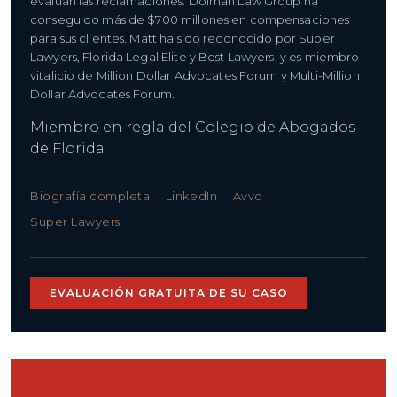
evalúan las reclamaciones. Dolman Law Group ha
conseguido más de $700 millones en compensaciones
para sus clientes. Matt ha sido reconocido por Super
Lawyers, Florida Legal Elite y Best Lawyers, y es miembro
vitalicio de Million Dollar Advocates Forum y Multi-Million
Dollar Advocates Forum.
Miembro en regla del Colegio de Abogados
de Florida
Biografía completa
LinkedIn
Avvo
Super Lawyers
EVALUACIÓN GRATUITA DE SU CASO