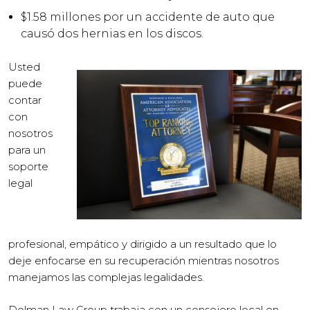
$1.58 millones por un accidente de auto que
causó dos hernias en los discos.
Usted
puede
contar
con
nosotros
para un
soporte
legal
profesional, empático y dirigido a un resultado que lo
deje enfocarse en su recuperación mientras nosotros
manejamos las complejas legalidades.
Dolman Law Group trabaja con un consejero local en