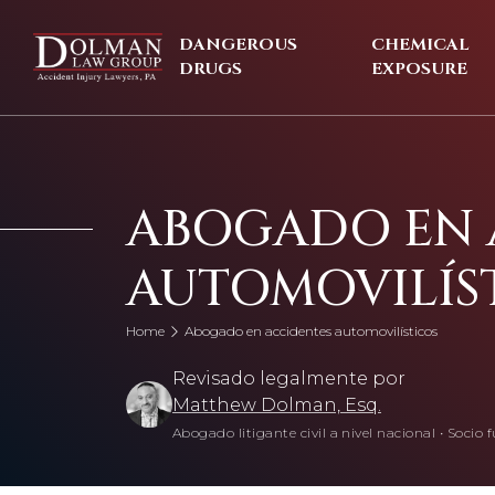
Skip
to
DANGEROUS
CHEMICAL
content
DRUGS
EXPOSURE
ABOGADO EN 
AUTOMOVILÍS
Home
Abogado en accidentes automovilísticos
Revisado legalmente por
Matthew Dolman, Esq.
Abogado litigante civil a nivel nacional
•
Socio f