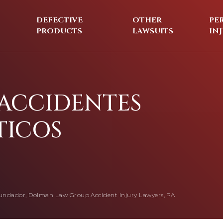
DEFECTIVE
OTHER
PE
PRODUCTS
LAWSUITS
IN
ACCIDENTES
TICOS
undador, Dolman Law Group Accident Injury Lawyers, PA