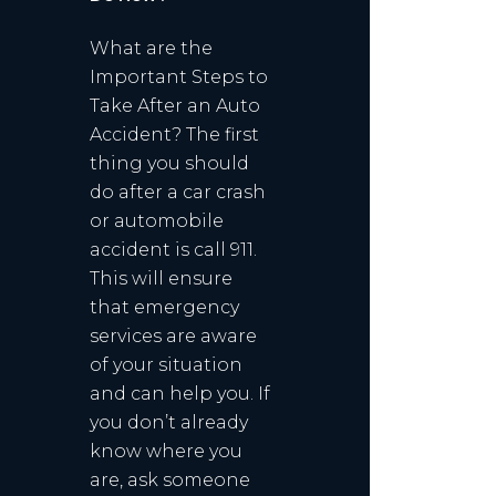
What are the
Important Steps to
Take After an Auto
Accident? The first
thing you should
do after a car crash
or automobile
accident is call 911.
This will ensure
that emergency
services are aware
of your situation
and can help you. If
you don’t already
know where you
are, ask someone