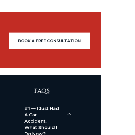
BOOK A FREE CONSULTATION
FAQS
#1 — I Just Had
A Car
Accident,
What Should I
Do Now?