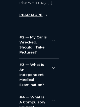
else who may […]
READ MORE
#2 — My Car Is
Wrecked,
Should I Take
Pictures?
#3 — What Is
An
Independent
Medical
Examination?
#4 — What Is
A Compulsory