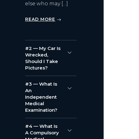
else who may […]
READ MORE
#2 — My Car Is
Wrecked,
Should I Take
Pictures?
#3 — What Is
An
Independent
Medical
Examination?
#4 — What Is
A Compulsory