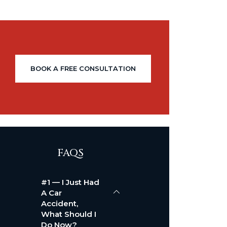
BOOK A FREE CONSULTATION
FAQS
#1 — I Just Had
A Car
Accident,
What Should I
Do Now?