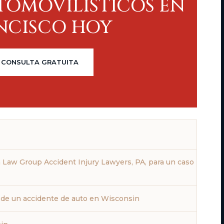
TOMOVILÍSTICOS EN
NCISCO HOY
 CONSULTA GRATUITA
 Law Group Accident Injury Lawyers, PA, para un caso
de un accidente de auto en Wisconsin