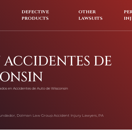
DEFECTIVE
OTHER
PE
PRODUCTS
LAWSUITS
IN
 ACCIDENTES DE
CONSIN
dos en Accidentes de Auto de Wisconsin
undador, Dolman Law Group Accident Injury Lawyers, PA