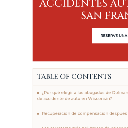
ACCIDENTES AU
SAN FRA
RESERVE UNA
TABLE OF CONTENTS
¿Por qué elegir a los abogados de Dolman
de accidente de auto en Wisconsin?
Recuperación de compensación después 