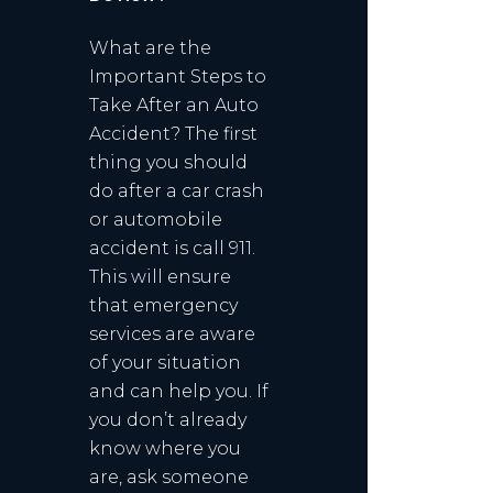
What are the
Important Steps to
Take After an Auto
Accident? The first
thing you should
do after a car crash
or automobile
accident is call 911.
This will ensure
that emergency
services are aware
of your situation
and can help you. If
you don’t already
know where you
are, ask someone