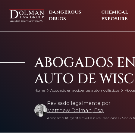
Skip
to
DANGEROUS
CHEMICAL
content
DRUGS
EXPOSURE
ABOGADOS EN
AUTO DE WIS
Home
Abogado en accidentes automovilísticos
Aboga
Revisado legalmente por
Matthew Dolman, Esq.
Abogado litigante civil a nivel nacional
•
Socio f