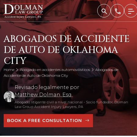
Skip
to
content
ABOGADOS DE ACCIDENTE
DE AUTO DE OKLAHOMA
CITY
Home
Abogado en accidentes automovilísticos
Abogados de
Accidente de Auto de Oklahoma City
Revisado legalmente por
Matthew Dolman, Esq.
Abogado litigante civil a nivel nacional
•
Socio fundador, Dolman
Law Group Accident Injury Lawyers, PA
BOOK A FREE CONSULTATION