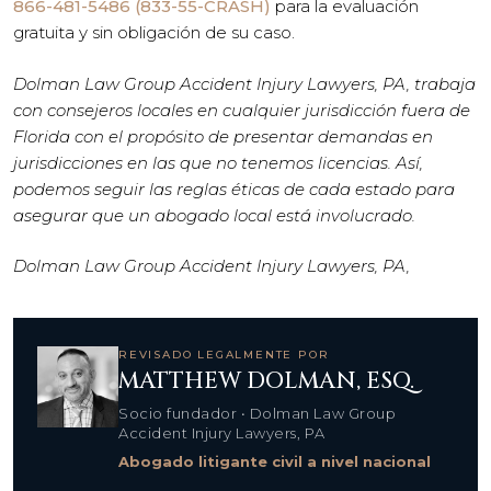
866-481-5486
(833-55-CRASH)
para la evaluación
gratuita y sin obligación de su caso.
Dolman Law Group Accident Injury Lawyers, PA, trabaja
con consejeros locales en cualquier jurisdicción fuera de
Florida con el propósito de presentar demandas en
jurisdicciones en las que no tenemos licencias. Así,
podemos seguir las reglas éticas de cada estado para
asegurar que un abogado local está involucrado.
Dolman Law Group Accident Injury Lawyers, PA,
REVISADO LEGALMENTE POR
MATTHEW DOLMAN, ESQ.
Socio fundador • Dolman Law Group
Accident Injury Lawyers, PA
Abogado litigante civil a nivel nacional