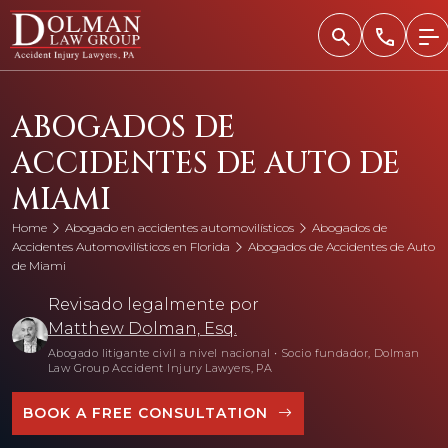
Skip
to
content
ABOGADOS DE
ACCIDENTES DE AUTO DE
MIAMI
Home
Abogado en accidentes automovilísticos
Abogados de
Accidentes Automovilísticos en Florida
Abogados de Accidentes de Auto
de Miami
Revisado legalmente por
Matthew Dolman, Esq.
Abogado litigante civil a nivel nacional
•
Socio fundador, Dolman
Law Group Accident Injury Lawyers, PA
BOOK A FREE CONSULTATION