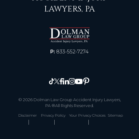
LAWYERS, PA
P:
833-552-7274
© 2026 Dolman Law Group Accident Injury Lawyers,
PA ®All Rights Reserved.
Disclaimer
Privacy Policy
Your Privacy Choices
Sitemap