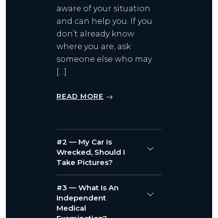
aware of your situation
and can help you. If you
don’t already know
where you are, ask
someone else who may
[…]
READ MORE
#2 — My Car Is
Wrecked, Should I
Take Pictures?
#3 — What Is An
Independent
Medical